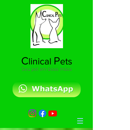
C
P
linical
ets
Seu pet em boas mãos