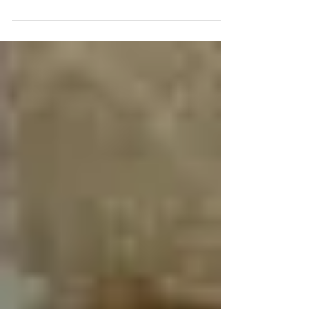
Ao contrário dos mitos relacionados a castração
dos pets, a mesma pode ser uma grande aliada
na busca por uma melhor qualidade de vida e...