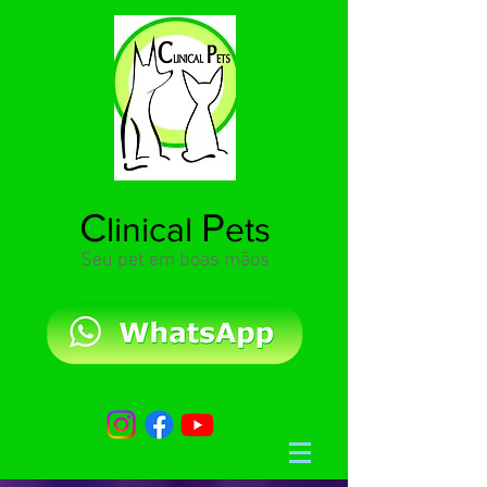
C
P
linical
ets
Seu pet em boas mãos