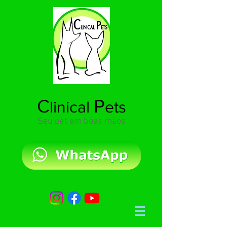
C
P
linical
ets
Seu pet em boas mãos