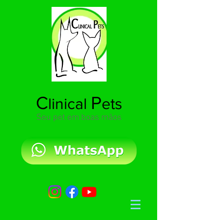
C
P
linical
ets
Seu pet em boas mãos