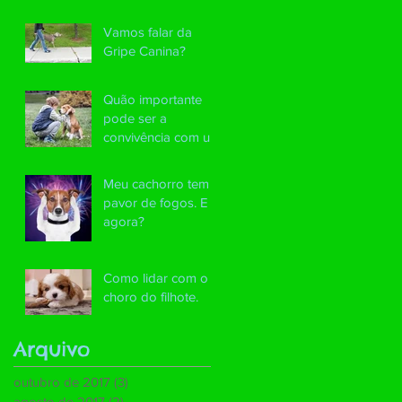
Vamos falar da
Gripe Canina?
Quão importante
pode ser a
convivência com um
pet na educação de
uma criança?
Meu cachorro tem
pavor de fogos. E
agora?
Como lidar com o
choro do filhote.
Arquivo
outubro de 2017
(3)
3 posts
agosto de 2017
(2)
2 posts