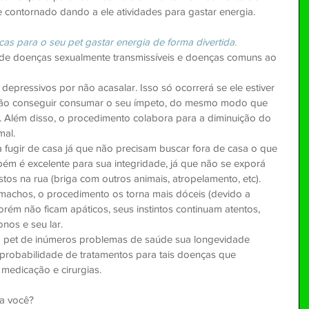
te contornado dando a ele atividades para gastar energia.
cas para o seu pet gastar energia de forma divertida.
 de doenças sexualmente transmissíveis e doenças comuns ao 
depressivos por não acasalar. Isso só ocorrerá se ele estiver 
não conseguir consumar o seu ímpeto, do mesmo modo que 
o. Além disso, o procedimento colabora para a diminuição do 
al.  
 fugir de casa já que não precisam buscar fora de casa o que 
bém é excelente para sua integridade, já que não se exporá 
tos na rua (briga com outros animais, atropelamento, etc).  
machos, o procedimento os torna mais dóceis (devido a 
rém não ficam apáticos, seus instintos continuam atentos, 
nos e seu lar.  
 pet de inúmeros problemas de saúde sua longevidade 
 probabilidade de tratamentos para tais doenças que 
medicação e cirurgias. 
ra você?