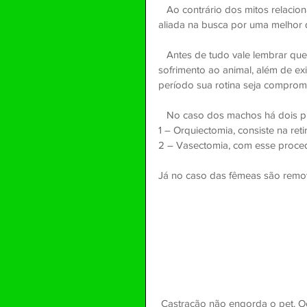
   Ao contrário dos mitos relacionados a castração dos pets, a mesma pode ser uma grande 
aliada na busca por uma melhor 
   Antes de tudo vale lembrar que o procedimento costuma ser rápido, é prático, e não impõe 
sofrimento ao animal, além de e
período sua rotina seja comprom
   No caso dos machos há dois 
1 – Orquiectomia, consiste na reti
2 – Vasectomia, com esse proce
Já no caso das fêmeas são remov
 Castração não engorda o pet. Ocorre que á partir da mesma o animal tem um aumento de 